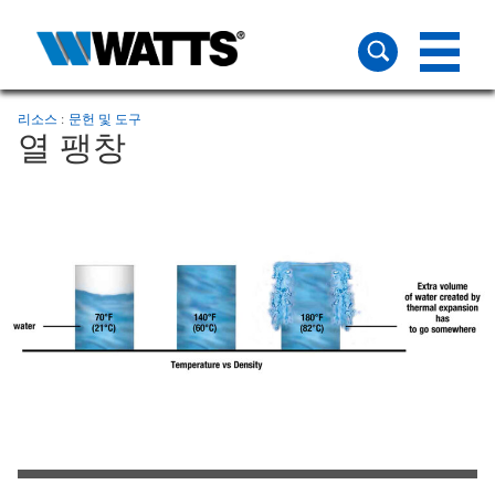
리소스
문헌 및 도구
열 팽창