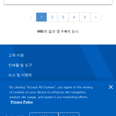
<
1
2
3
4
5
>
990
개 결과 중
1-9
개 표시
고객 지원
인쇄물 및 도구
뉴스 및 이벤트
By clicking “Accept All Cookies”, you agree to the storing
of cookies on your device to enhance site navigation,
analyze site usage, and assist in our marketing efforts.
Privacy Policy
© 2026 Watts. All rights reserved.
개인정보보호 정책